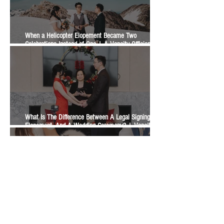
When a Helicopter Elopement Became Two
Celebrations Instead of One | A Vancity Officiant
Ceremony Story
What Is The Difference Between A Legal Signing, An
Elopement, And A Wedding Ceremony? | Vancity
Officiant Wedding Guide
A Pet-Inclusive Wedding Ceremony with Dogs, Cats,
Horses, and a Bunny | A Vancity Officiant Ceremony
Story