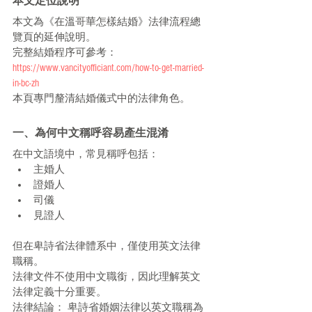
本文定位說明
本文為《在溫哥華怎樣結婚》法律流程總
覽頁的延伸說明。
完整結婚程序可參考： 
https://www.vancityofficiant.com/how-to-get-married-
in-bc-zh
本頁專門釐清結婚儀式中的法律角色。
一、為何中文稱呼容易產生混淆
在中文語境中，常見稱呼包括：
主婚人
證婚人
司儀
見證人
但在卑詩省法律體系中，僅使用英文法律
職稱。
法律文件不使用中文職銜，因此理解英文
法律定義十分重要。
法律結論： 卑詩省婚姻法律以英文職稱為