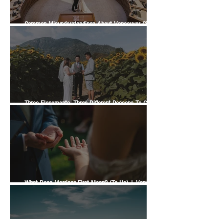
Common Misunderstandings About Vancouver City
Hall Weddings
Three Elopements, Three Different Reasons To Get
Married | A Vancity Officiant Ceremony Story
What Does Marriage-First Mean? (To Us) | Vancity
Officiant Wedding Guide