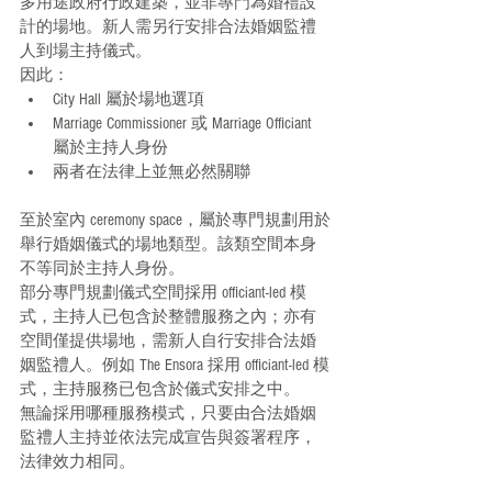
多用途政府行政建築，並非專門為婚禮設
計的場地。新人需另行安排合法婚姻監禮
人到場主持儀式。
因此：
City Hall 屬於場地選項
Marriage Commissioner 或 Marriage Officiant 
屬於主持人身份
兩者在法律上並無必然關聯
至於室內 ceremony space，屬於專門規劃用於
舉行婚姻儀式的場地類型。該類空間本身
不等同於主持人身份。
部分專門規劃儀式空間採用 officiant-led 模
式，主持人已包含於整體服務之內；亦有
空間僅提供場地，需新人自行安排合法婚
姻監禮人。例如 The Ensora 採用 officiant-led 模
式，主持服務已包含於儀式安排之中。
無論採用哪種服務模式，只要由合法婚姻
監禮人主持並依法完成宣告與簽署程序，
法律效力相同。