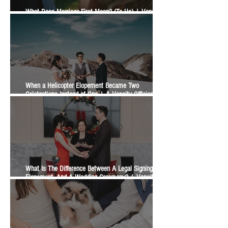
What Does Marriage-First Mean? (To Us) | Vancity
Officiant Wedding Guide
When a Helicopter Elopement Became Two
Celebrations Instead of One | A Vancity Officiant
Ceremony Story
What Is The Difference Between A Legal Signing, An
Elopement, And A Wedding Ceremony? | Vancity
Officiant Wedding Guide