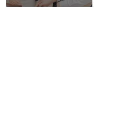
A Pet-Inclusive Wedding Ceremony with Dogs, Cats,
Horses, and a Bunny | A Vancity Officiant Ceremony
Story
If this guide helped,
you can start here
Your Name
*