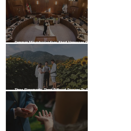
Officiant Wedding Guide
Common Misunderstandings About Vancouver City
Hall Weddings
Three Elopements, Three Different Reasons To Get
Married | A Vancity Officiant Ceremony Story