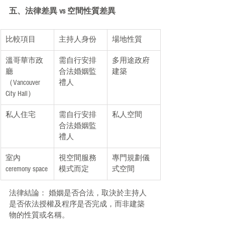
五、法律差異 vs 空間性質差異
比較項目
主持人身份
場地性質
溫哥華市政
需自行安排
多用途政府
廳
合法婚姻監
建築
（Vancouver 
禮人
City Hall）
私人住宅
需自行安排
私人空間
合法婚姻監
禮人
室內 
視空間服務
專門規劃儀
ceremony space
模式而定
式空間
法律結論： 婚姻是否合法，取決於主持人
是否依法授權及程序是否完成，而非建築
物的性質或名稱。